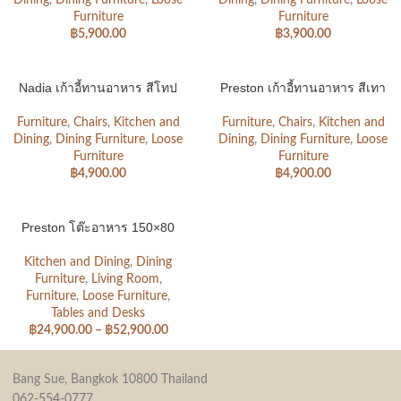
Dining
,
Dining Furniture
,
Loose
Dining
,
Dining Furniture
,
Loose
Furniture
Furniture
฿
5,900.00
฿
3,900.00
Nadia เก้าอี้ทานอาหาร สีโทป
Preston เก้าอี้ทานอาหาร สีเทา
Furniture
,
Chairs
,
Kitchen and
Furniture
,
Chairs
,
Kitchen and
Dining
,
Dining Furniture
,
Loose
Dining
,
Dining Furniture
,
Loose
Furniture
Furniture
฿
4,900.00
฿
4,900.00
Preston โต๊ะอาหาร 150×80
Kitchen and Dining
,
Dining
Furniture
,
Living Room
,
Furniture
,
Loose Furniture
,
Tables and Desks
฿
24,900.00
–
฿
52,900.00
Bang Sue, Bangkok 10800 Thailand
062-554-0777