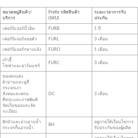
หมวดหมู่สินค้า/
Prefix รหัสสินค้า
ระยะเวลาการรับ
บริการ
(SKU)
ประกัน
เฟอร์นิเจอร์บิ้วอิน
FURB
1 ปี
เฟอร์นิเจอร์ลอยตัว
FURL
3 เดือน
เฟอร์นิเจอร์กลางแจ้ง
FURO
1 เดือน
เก้าอี้
FURC
3 เดือน
โซฟาและอาร์มแชร์
ของตกแต่ง
ผ้าม่านและมู่ลี่
กระจกเงา
สิ่งทอและพรม
DC
3 เดือน
ศิลปะและภาพพิมพ์
จัดเก็บของและจัด
ระเบียบ
ฝักบัวและอ่างอาบน้ำ
อยู่ภายใต้เงื่อนไขการ
BH
กระจกกั้นอาบน้ำ
รับประกันของผู้ผลิต