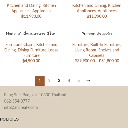
Kitchen and Dining
,
Kitchen
Kitchen and Dining
,
Kitchen
Appliances
,
Appliances
Appliances
,
Appliances
฿
11,990.00
฿
11,990.00
Nadia เก้าอี้ทานอาหาร สีโทป
Preston ตู้รองเท้า
Furniture
,
Chairs
,
Kitchen and
Furniture
,
Built-In Furniture
,
Dining
,
Dining Furniture
,
Loose
Living Room
,
Shelves and
Furniture
Cabinets
฿
4,900.00
฿
39,900.00
–
฿
51,800.00
1
2
3
4
5
→
Bang Sue, Bangkok 10800 Thailand
062-554-0777
info@aricreate.com
POLICIES