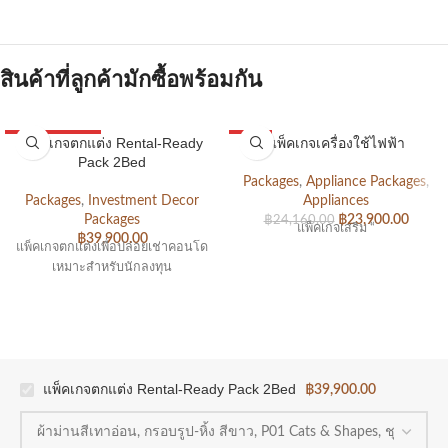
สินค้าที่ลูกค้ามักซื้อพร้อมกัน
แพ็คเกจตกแต่ง Rental-Ready
แพ็คเกจเครื่องใช้ไฟฟ้า
2BED PACKAGE
SALE
Pack 2Bed
APPLIANCE PACK
Packages
,
Appliance Packages
,
Packages
,
Investment Decor
Appliances
Packages
฿
23,900.00
฿
24,160.00
แพ็คเกจเสริม “
฿
39,900.00
แพ็คเกจตกแต่งเพื่อปล่อยเช่าคอนโด
เหมาะสำหรับนักลงทุน
แพ็คเกจตกแต่ง Rental-Ready Pack 2Bed
฿
39,900.00