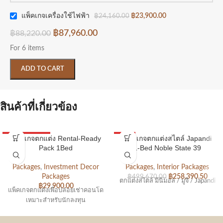
แพ็คเกจเครื่องใช้ไฟฟ้า
฿
23,900.00
฿
24,160.00
฿
87,960.00
฿
88,220.00
For 6 items
ADD TO CART
สินค้าที่เกี่ยวข้อง
แพ็คเกจตกแต่ง Rental-Ready
แพ็คเกจตกแต่งสไตล์ Japandi
1BED PACKAGE
SALE
Pack 1Bed
1-Bed Noble State 39
1BED PACKAGE
Packages
,
Investment Decor
Packages
,
Interior Packages
Packages
฿
258,390.50
฿
499,670.00
ตกแต่งสไตล์ มินิมอล / มูจิ / Japandi
฿
29,900.00
แพ็คเกจตกแต่งเพื่อปล่อยเช่าคอนโด
เหมาะสำหรับนักลงทุน